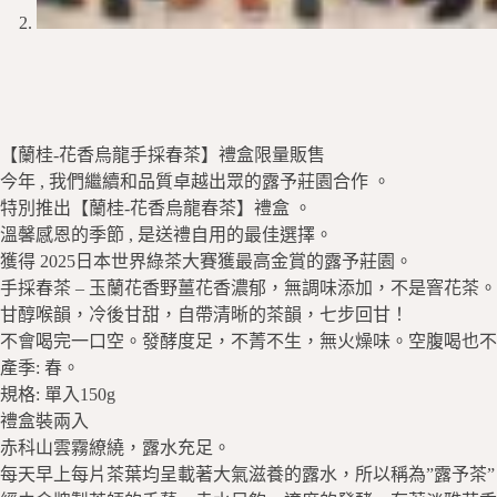
【蘭桂-花香烏龍手採春茶】禮盒限量販售
今年 , 我們繼續和品質卓越出眾的露予莊園合作 。
特別推出【蘭桂-花香烏龍春茶】禮盒 。
溫馨感恩的季節 , 是送禮自用的最佳選擇。
獲得 2025日本世界綠茶大賽獲最高金賞的露予莊園。
手採春茶 – 玉蘭花香野薑花香濃郁，無調味添加，不是窨花茶。
甘醇喉韻，
冷後甘甜，自帶清晰的茶韻，七步回甘！
不會喝完一口空。
發酵度足，不菁不生，無火燥味。空腹喝也不
產季: 春。
規格: 單入150g
禮盒裝兩入
赤科山雲霧繚繞，露水充足。
每天早上每片茶葉均呈載著大氣滋養的露水，所以稱為”露予茶”