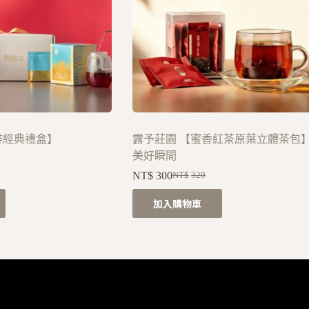
啡經典禮盒】
露予莊園 【蜜香紅茶原葉立體茶包
美好瞬間
NT$
300
NT$
320
加入購物車