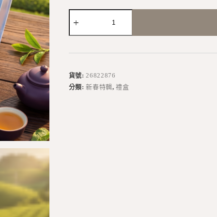
A
l
t
e
r
貨號:
26822876
n
分類:
新春特輯
,
禮盒
a
t
i
v
e
: