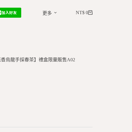
加入好友
NT$
0
更多
花香烏龍手採春茶】禮盒限量販售A02