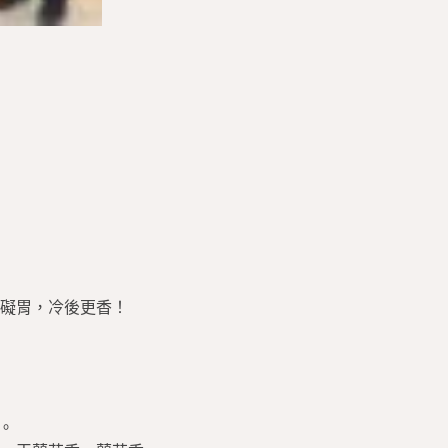
礙胃，冷後更香！
。