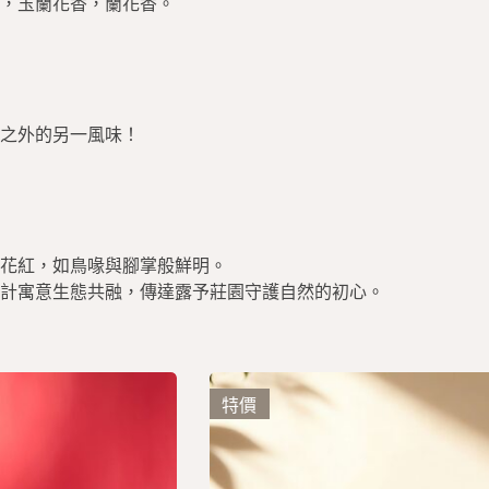
，
玉蘭花香，蘭花香。
之外的另一風味！
花紅，如鳥喙與腳掌般鮮明。
計寓意生態共融，傳達露予莊園守護自然的初心。
特價