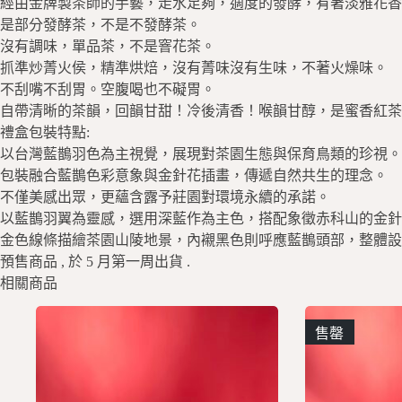
經由金牌製茶師的手藝，走水足夠，適度的發酵，有著淡雅花香
是部分發酵茶，不是不發酵茶。
沒有調味，單品茶，不是窨花茶。
抓準炒菁火侯，精準烘焙，沒有菁味沒有生味，不著火燥味。
不刮嘴不刮胃。空腹喝也不礙胃。
自帶清晰的茶韻，回韻甘甜！冷後清香！喉韻甘醇，
是蜜香紅茶
禮盒包裝特點:
以台灣藍鵲羽色為主視覺，展現對茶園生態與保育鳥類的珍視。
包裝融合藍鵲色彩意象與金針花插畫，傳遞自然共生的理念。
不僅美感出眾，更蘊含露予莊園對環境永續的承諾。
以藍鵲羽翼為靈感，選用深藍作為主色，
搭配象徵赤科山的金針
金色線條描繪茶園山陵地景，內襯黑色則呼應藍鵲頭部，
整體設
預售商品 , 於 5 月第一周出貨 .
相關商品
售罄