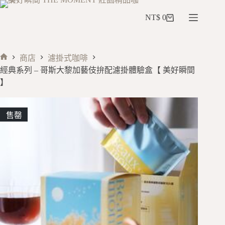
NT$
0
商店
濾掛式咖啡
經典系列 – 哥斯大黎加藝伎拚配濾掛體驗盒【 美好瞬間
】
售罄