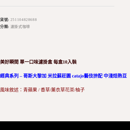
貨號:
251104828688
分類:
濾掛式咖啡
美好瞬間 單一口味濾掛盒
每盒10入裝
經典系列 – 哥斯大黎加 米拉蘇莊園 catajo藝伎拚配 中淺焙熟豆
風味敘述：青蘋果 / 香草/薰衣草花茶/柚子