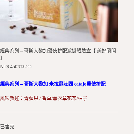
經典系列 – 哥斯大黎加藝伎拚配濾掛體驗盒【 美好瞬間
】
NT$
450
NT$
500
經典系列 – 哥斯大黎加 米拉蘇莊園 catajo藝伎拚配
風味敘述：青蘋果 / 香草/薰衣草花茶/柚子
已售完