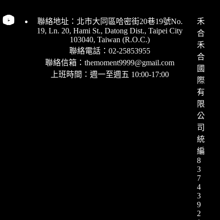
聯絡地址：北市大同區哈密街20巷19號No.
禾
19, Ln. 20, Hami St., Datong Dist., Taipei City
合
103040, Taiwan (R.O.C.)
禾
聯絡電話：02-25853955
合
聯絡信箱：themoment9999@gmail.com
國
上班時間：週一至週五 10:00-17:00
際
有
限
公
司
統
編
8
3
7
4
3
9
2